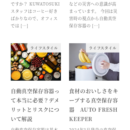
ですか？ KUWATOSUKI
などの災害への意識が高
スタッフはコーヒー好き
まっています。 今回は災
ばかりなので、オフィス
害時の視点から自動真空
では […]
保存容器の […]
ライフスタイル
ライフスタイル
自動真空保存容器っ
食材のおいしさをキ
て本当に必要？デメ
ープする真空保存容
リットとリスクにつ
器 AUTO FRESH
いて解説
KEEPER
自動真空保存容器は基本
2024年3月発売の真空保