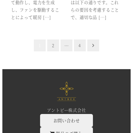
て動作し、電力を生成
は以下の通りです。これ
し、ファンを駆動するこ
らの要因を考慮すること
とによって暖房 […]
で、適切な品 […]
投
1
2
…
4
稿
の
ペ
ー
ジ
アントビー株式会社
送
お問い合わせ
り