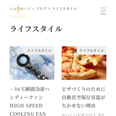
メ
トップページ
ブログ
ライフスタイル
イ
MENU
ン
ライフスタイル
コ
ン
テ
ン
ライフスタイル
ライフスタイル
ツ
へ
移
動
－16℃瞬間冷却ハ
ピザづくりのために
ンディーファン
自動真空保存容器が
HIGH SPEED
欠かせない理由
COOLING FAN
おいしいピザとは？ 全て