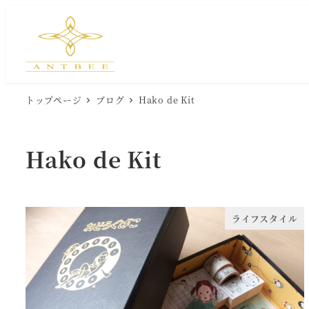
メ
イ
ン
コ
ン
トップページ
ブログ
Hako de Kit
テ
ン
ツ
Hako de Kit
へ
移
動
ライフスタイル