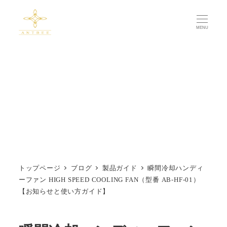
メ
イ
MENU
ン
コ
ン
テ
ン
ツ
へ
移
動
トップページ
ブログ
製品ガイド
瞬間冷却ハンディ
ーファン HIGH SPEED COOLING FAN（型番 AB-HF-01）
【お知らせと使い方ガイド】