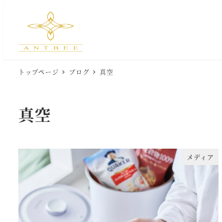
メ
イ
ン
コ
ン
トップページ
ブログ
真空
テ
ン
ツ
真空
へ
移
動
メディア