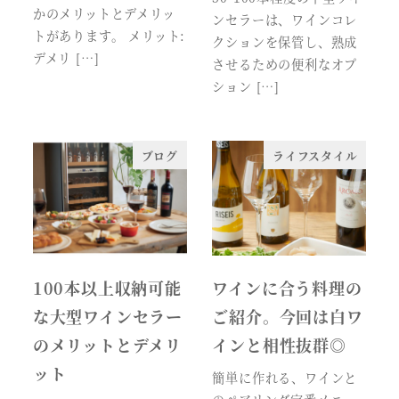
かのメリットとデメリッ
ンセラーは、ワインコレ
トがあります。 メリット:
クションを保管し、熟成
デメリ […]
させるための便利なオプ
ション […]
ブログ
ライフスタイル
100本以上収納可能
ワインに合う料理の
な大型ワインセラー
ご紹介。今回は白ワ
のメリットとデメリ
インと相性抜群◎
ット
簡単に作れる、ワインと