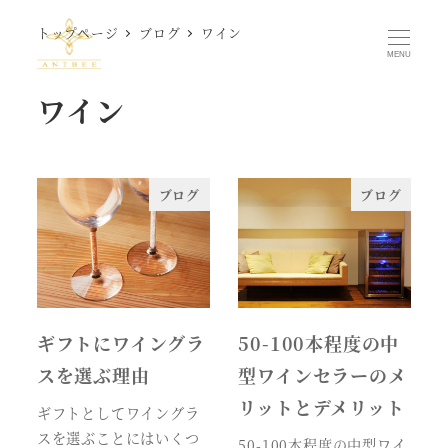
メ
トップページ
ブログ
ワイン
イ
MENU
ン
ワイン
コ
ン
テ
ン
ブログ
ブログ
ツ
へ
移
動
ギフトにワイングラ
50-100本程度の中
スを選ぶ理由
型ワインセラーのメ
リットとデメリット
ギフトとしてワイングラ
スを選ぶことにはいくつ
50-100本程度の中型ワイ