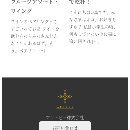
フルーツアソート・
で乾杯！
ワイング…
こんにちはO島です。み
なさまはネコ、お好きで
ワインのペアリングって
すか？ 私は小学生の頃、
すごいってお話 ワインを
何もしていないのに猫に
飲む方ならみなさん悩ん
追い回され […]
だことがあるはず。そ
う。ペアリン […]
アントビー株式会社
お問い合わせ