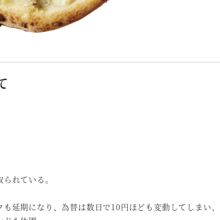
て
取られている。
クも延期になり、為替は数日で10円ほども変動してしまい