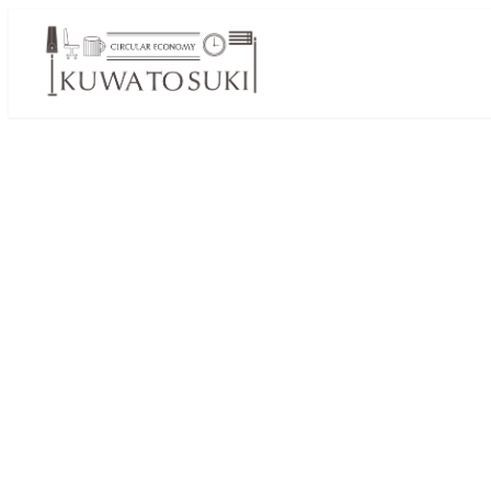
メ
イ
ン
コ
ン
テ
ン
ツ
へ
移
動