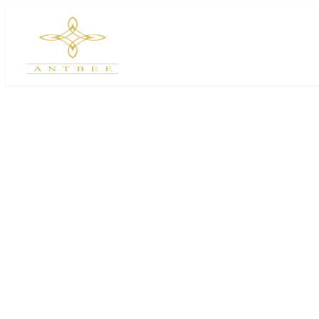
メ
イ
ン
コ
ン
テ
ン
ツ
へ
移
動