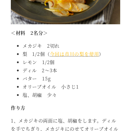
＜材料 2名分＞
メカジキ 2切れ
梨 1/2個（
今回は市川の梨を使用
）
レモン 1/2個
ディル 2～3本
バター 15g
オリーブオイル 小さじ1
塩、胡椒 少々
作り方
1、メカジキの両面に塩、胡椒をします。ディル
を手でちぎり、メカジキにのせてオリーブオイル