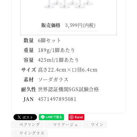
販売価格
3,599円(内税)
数量
6脚セット
重量
189g/1脚あたり
容量
425ml/1脚あたり
サイズ
高さ22.4cm×口径6.4cm
素材
ソーダガラス
耐久性
世界認証機関SGS試験合格
JAN
4571497895081
Save
ペアリング
マリアージュ
ワイン
ワイングラス