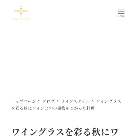
メ
イ
MENU
ン
コ
ン
テ
ン
ツ
へ
移
動
トップページ
ブログ
ライフスタイル
ワイングラス
を彩る秋にワインと旬の果物をつかった料理
ワイングラスを彩る秋にワ