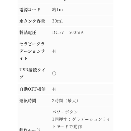
電源コード
約1ｍ
水タンク容量
30ml
製品電圧
DC5V 500mA
セラピーグラ
デーションラ
有
イト
USB接続タイ
〇
プ
自動OFF機能
有
運転時間
2時間（最大）
パワーボタン
1回押す：グラデーションライ
トモードで動作
動作モード