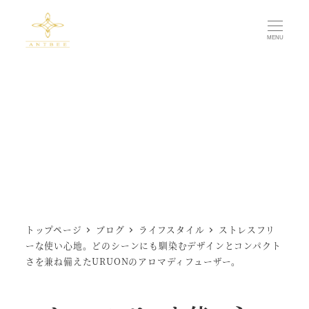
メ
イ
MENU
ン
コ
ン
テ
ン
ツ
へ
移
動
トップページ
ブログ
ライフスタイル
ストレスフリ
ーな使い心地。どのシーンにも馴染むデザインとコンパクト
さを兼ね備えたURUONのアロマディフューザー。