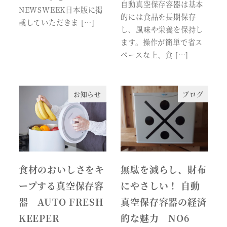
自動真空保存容器は基本
NEWSWEEK日本版に掲
的には食品を長期保存
載していただきま […]
し、風味や栄養を保持し
ます。操作が簡単で省ス
ペースな上、食 […]
お知らせ
ブログ
食材のおいしさをキ
無駄を減らし、財布
ープする真空保存容
にやさしい！ 自動
器 AUTO FRESH
真空保存容器の経済
KEEPER
的な魅力 NO6