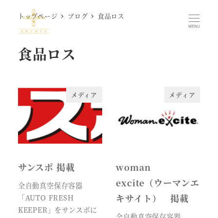
メ
トップページ
ブログ
食品ロス
イ
MENU
ン
食品ロス
コ
ン
テ
ン
メディア
メディア
ツ
へ
移
動
サンスポ 掲載
woman
excite（ウーマンエ
全自動真空保存容器
キサイト） 掲載
「AUTO FRESH
KEEPER」をサンスポに
全自動真空保存容器