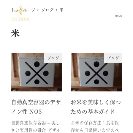
メ
トップページ
ブログ
米
イ
MENU
ン
米
コ
ン
テ
ン
ブログ
ブログ
ツ
へ
移
動
自動真空容器のデザ
お米を美味しく保つ
イン性 NO5
ための基本ガイド
自動真空保存容器 – 美し
お米の保存方法：長期保
さと実用性の融合 デザイ
存から日常使いまでのベ