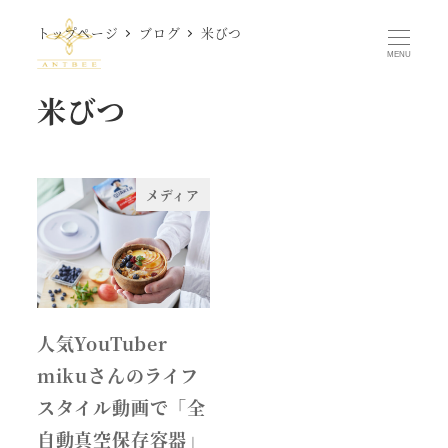
メ
トップページ
ブログ
米びつ
イ
MENU
ン
米びつ
コ
ン
テ
ン
メディア
ツ
へ
移
動
人気YouTuber
mikuさんのライフ
スタイル動画で「全
自動真空保存容器」