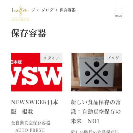
メ
トップページ
ブログ
保存容器
イ
MENU
ン
保存容器
コ
ン
テ
ン
メディア
ブログ
ツ
へ
移
動
NEWSWEEK日本
新しい食品保存の常
版 掲載
識：自動真空保存の
未来 NO1
全自動真空保存容器
「AUTO FRESH
新しい時代の食品保存法