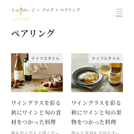
メ
トップページ
ブログ
ペアリング
イ
MENU
ン
ペアリング
コ
ン
テ
ン
ライフスタイル
ライフスタイル
ツ
へ
移
動
ワイングラスを彩る
ワイングラスを彩る
秋にワインと旬の食
秋にワインと旬の果
材をつかった料理
物をつかった料理
秋もだんだんと深くなっ
段々と気温も下がりすっ