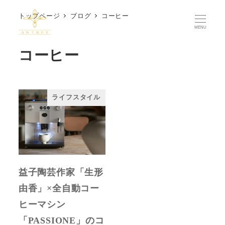
メ
トップページ
ブログ
コーヒー
イ
MENU
ン
コーヒー
コ
ン
テ
ン
ライフスタイル
ツ
へ
移
動
益子陶芸作家「生形
由香」×全自動コー
ヒーマシン
「PASSIONE」のコ