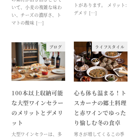
トがあります。 メリット:
いて、小麦の複雑な味わ
デメリ […]
い、チーズの濃厚さ、ト
マトの酸味 […]
ブログ
ライフスタイル
100本以上収納可能
心も体も温まる！ト
な大型ワインセラー
スカーナの郷土料理
のメリットとデメリ
と赤ワインでゆった
ット
り愉しむ冬の食卓
大型ワインセラーは、多
寒さが増してくるこの季