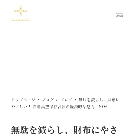
メ
イ
MENU
ン
コ
ン
テ
ン
ツ
へ
移
動
トップページ
ブログ
ブログ
無駄を減らし、財布に
やさしい！ 自動真空保存容器の経済的な魅力 NO6
無駄を減らし、財布にやさ